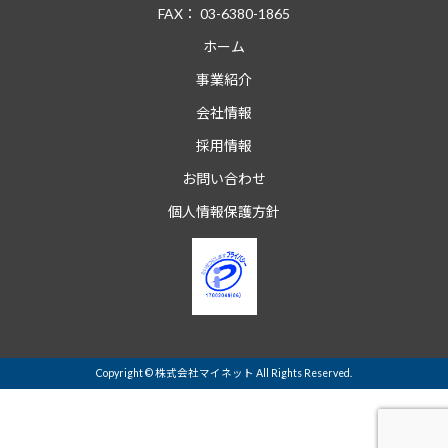
合は、請求者が本人であることを確認させていただい
FAX： 03-6380-1865
たうえで、迅速かつ的確に対応します。下記の問合せ
ホーム
窓口まで、お申し出いただきますようお願いします。
事業紹介
５．Cookie（クッキー）及びSSLの利用について
会社情報
クッキーは、お客様が当社のWebサイトをアクセスさ
採用情報
れた際に、より便利に当社サイトを利用していただく
ためのものであり、お客様のプライバシーを侵害する
お問い合わせ
ものではありません。また、お客様のPC（パーゾナ
個人情報保護方針
ル・コンピュータ）へ悪影響を及ぼすものでもありま
せん。
当社のWebサイトでは、個人情報を入力していただく
際にSSL（Secure Sockets Layer）のデータ暗号化シ
ステムを適用しております。
６．個人情報提供の任意性
Copyright © 株式会社マイネット All Rights Reserved.
任意で、本内容にご同意いただけない場合は、資料請
求やお問合せに応じられない場合がございますので、
予めご了承ください。