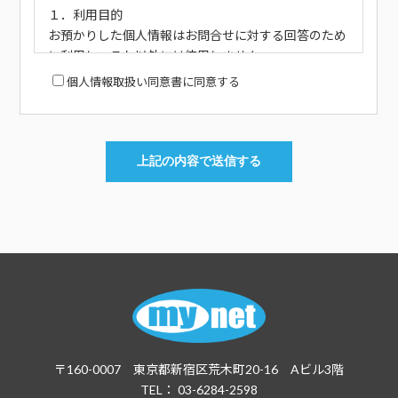
１．利用目的
お預かりした個人情報はお問合せに対する回答のため
に利用し、これ以外には使用しません。
個人情報取扱い同意書に同意する
２．個人情報の取扱いの委託
当社では、お客様の個人情報の取扱を外部業者に委託
する場合があります。この場合は委託業者を厳重に選
定した上で機密保持、目的外利用の禁止、安全管理等
に関する委託契約を結ぶことといたします。
３．個人情報の第三者提供
当社は、お客様の個人情報を委託業者以外の第三者に
提供することはありません。
４．個人情報の利用目的の通知、開示、訂正、追加又
は削除について
個人情報に関する利用目的の通知、開示、訂正、停
〒160-0007 東京都新宿区荒木町20-16 Aビル3階
止、追加、削除、利用又は提供の拒否の依頼がある場
TEL： 03-6284-2598