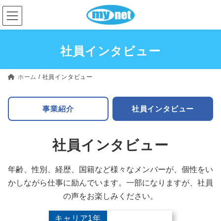
コ
ナ
ン
ビ
テ
ゲ
ン
ー
社員インタビュー
ツ
シ
へ
ョ
ホーム
/
社員インタビュー
ス
ン
キ
に
事業紹介
社員インタビュー
ッ
移
プ
動
社員インタビュー
年齢、性別、経歴、国籍など様々なメンバーが、
個性をい
かしながら仕事に励んでいます。
一部になりますが、社員
の声をお楽しみください。
キャリア1年